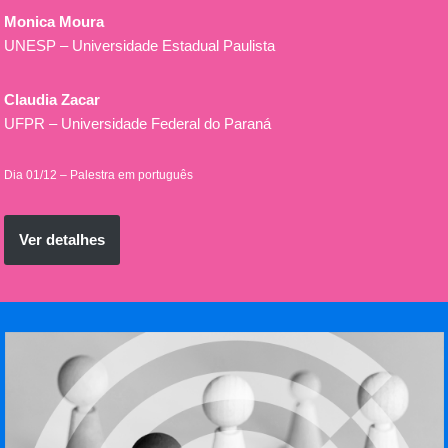
Monica Moura
UNESP
– Universidade Estadual Paulista
Claudia
Zacar
UFPR – Universidade Federal do Paraná
Dia 01/12 – Palestra em português
Ver detalhes